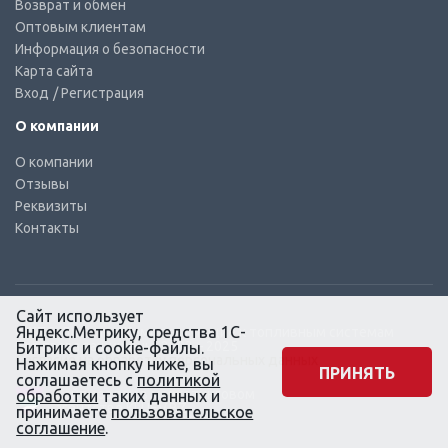
Возврат и обмен
Оптовым клиентам
Информация о безопасности
Карта сайта
Вход
/ Регистрация
О компании
О компании
Отзывы
Реквизиты
Контакты
Сайт использует
Яндекс.Метрику, средства 1С-
© КТС-Дизель – Комплектующие к топливным системам
Все права защищены, 2003 – 2025
Битрикс и cookie-файлы.
Согласие на обработку персональных данных
Нажимая кнопку ниже, вы
ПРИНЯТЬ
соглашаетесь с
политикой
Сайт создан в маркетинговом
обработки
таких данных и
агентстве KLUEV.BZ
принимаете
пользовательское
соглашение
.