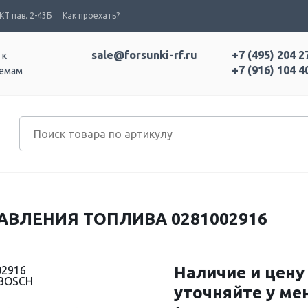
Т пав. 2-43Б
Как проехать?
sale@forsunki-rf.ru
+7 (495) 204 2
 к
+7 (916) 104 4
темам
АВЛЕНИЯ ТОПЛИВА 0281002916
Наличие и цену
02916
 BOSCH
уточняйте у м