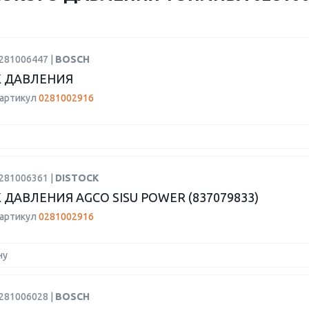
0281006447 |
BOSCH
 ДАВЛЕНИЯ
 артикул
0281002916
0281006361 |
DISTOCK
 ДАВЛЕНИЯ AGCO SISU POWER (837079833)
 артикул
0281002916
ну
0281006028 |
BOSCH