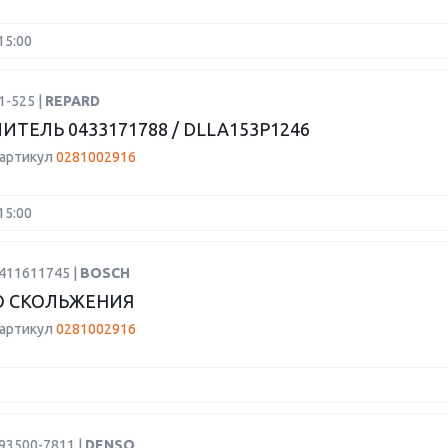
15:00
1-525 |
REPARD
ИТЕЛЬ 0433171788 / DLLA153P1246
 артикул
0281002916
15:00
9411611745 |
BOSCH
О СКОЛЬЖЕНИЯ
 артикул
0281002916
93500-7811 |
DENSO