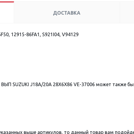
ДОСТАВКА
F50, 12915-86FA1, S921I04, V94129
 ВЫП SUZUKI J18A/20A 28X6X86 VE-37006 может также б
 указанных выше артикулов, то данный товар вам подойд