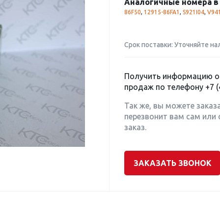
Аналогичные номера в 
86F50
,
12915-86FA1
,
S921I04
,
V94
Срок поставки: Уточняйте на
Получить информацию о 
продаж по телефону
+7 (
Так же, вы можете заказ
перезвонит вам сам или 
заказ.
ЗАКАЗАТЬ ЗВОНОК