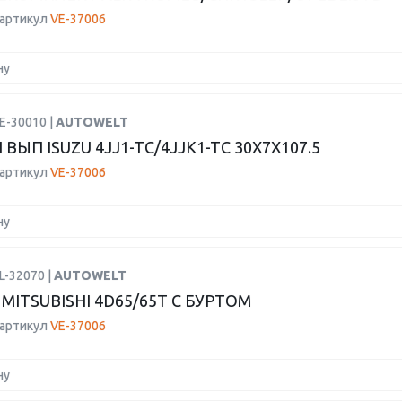
 артикул
VE-37006
ну
E-30010 |
AUTOWELT
ВЫП ISUZU 4JJ1-TC/4JJK1-TC 30X7X107.5
 артикул
VE-37006
ну
L-32070 |
AUTOWELT
MITSUBISHI 4D65/65T С БУРТОМ
 артикул
VE-37006
ну