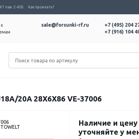
Т пав. 2-43Б
Как проехать?
sale@forsunki-rf.ru
+7 (495) 204 2
 к
+7 (916) 104 4
темам
18A/20A 28X6X86 VE-37006
Наличие и цену
7006
UTOWELT
уточняйте у м