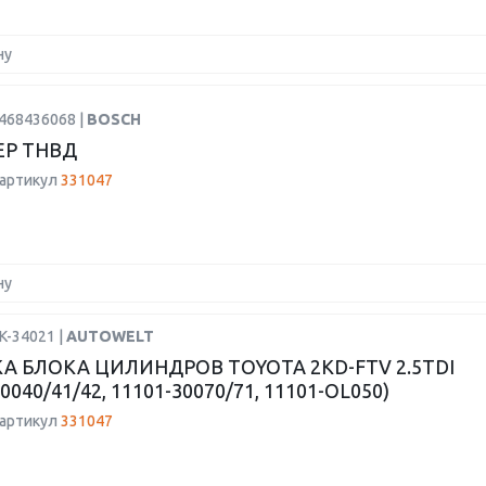
ну
1468436068 |
BOSCH
Р ТНВД
 артикул
331047
ну
K-34021 |
AUTOWELT
А БЛОКА ЦИЛИНДРОВ TOYOTA 2KD-FTV 2.5TDI
0040/41/42, 11101-30070/71, 11101-OL050)
 артикул
331047