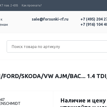
Т пав. 2-43Б
Как проехать?
sale@forsunki-rf.ru
+7 (495) 204 2
 к
+7 (916) 104 4
темам
ORD/SKODA/VW AJM/BAC... 1.4 TDI/1
Наличие и цену
047
BENSCHMIDT