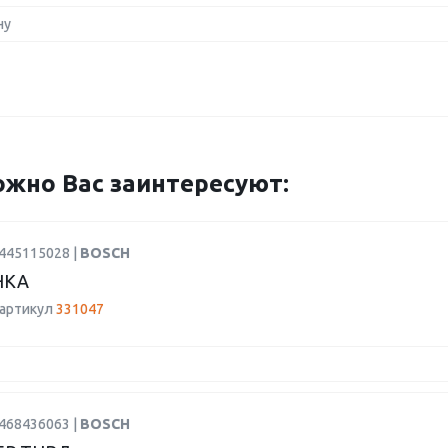
ну
жно Вас заинтересуют:
0445115028 |
BOSCH
НКА
 артикул
331047
1468436063 |
BOSCH