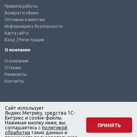
Правила работы
Возврат и обмен
Оптовым клиентам
Информация о безопасности
Карта сайта
Вход
/ Регистрация
О компании
О компании
Отзывы
Реквизиты
Контакты
Сайт использует
Яндекс.Метрику, средства 1С-
© КТС-Дизель – Комплектующие к топливным системам
Все права защищены, 2003 – 2025
Битрикс и cookie-файлы.
Согласие на обработку персональных данных
Нажимая кнопку ниже, вы
ПРИНЯТЬ
соглашаетесь с
политикой
Сайт создан в маркетинговом
обработки
таких данных и
агентстве KLUEV.BZ