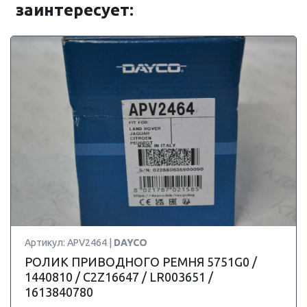
заинтересует:
Артикул: APV2464 |
DAYCO
РОЛИК ПРИВОДНОГО РЕМНЯ 5751G0 /
1440810 / C2Z16647 / LR003651 /
1613840780