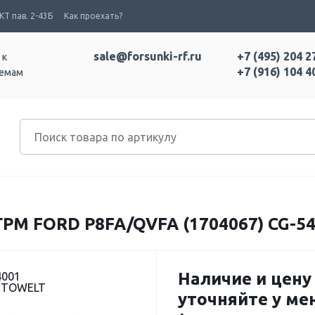
Т пав. 2-43Б
Как проехать?
sale@forsunki-rf.ru
+7 (495) 204 2
 к
+7 (916) 104 4
темам
М FORD P8FA/QVFA (1704067) CG-5
Наличие и цену
4001
UTOWELT
уточняйте у м