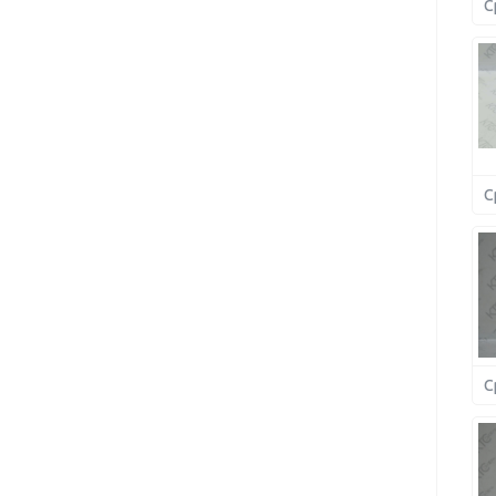
С
С
С