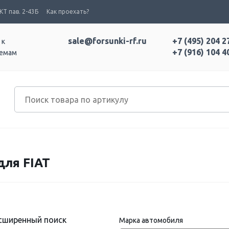
Т пав. 2-43Б
Как проехать?
sale@forsunki-rf.ru
+7 (495) 204 2
 к
+7 (916) 104 4
темам
для FIAT
сширенный поиск
Марка автомобиля