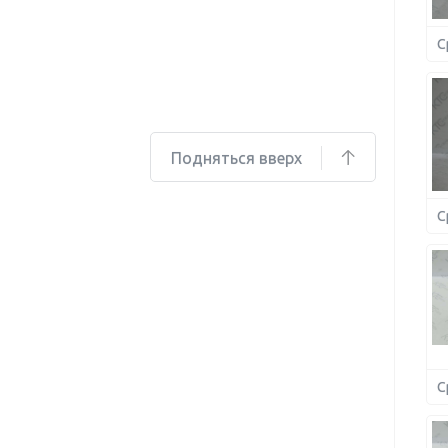
С
Подняться вверх
С
С