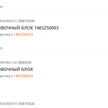
ну
0928400651 |
DISTOCK
ВОЧНЫЙ БЛОК 1465ZS0003
 артикул
1465ZS0053
ну
2469403126 |
BOSCH
ОВОЧНЫЙ БЛОК
 артикул
1465ZS0053
0928400619 |
DISTOCK