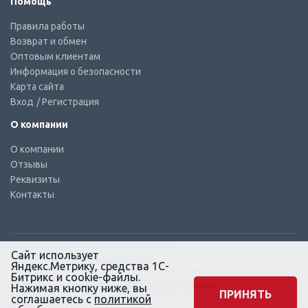
Помощь
Правила работы
Возврат и обмен
Оптовым клиентам
Информация о безопасности
Карта сайта
Вход
/ Регистрация
О компании
О компании
Отзывы
Реквизиты
Контакты
Сайт использует
Яндекс.Метрику, средства 1С-
© КТС-Дизель – Комплектующие к топливным системам
Все права защищены, 2003 – 2025
Битрикс и cookie-файлы.
Согласие на обработку персональных данных
Нажимая кнопку ниже, вы
ПРИНЯТЬ
соглашаетесь с
политикой