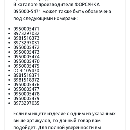
В каталоге производителя ФОРСУНКА
095000-5471 может также быть обозначена
под следующими номерами:
0950005471
8973297032
8981518373
8973297031
0950005472
0950005473
0950005474
0950005470
0950005475
DCRI105470
8981518371
8981518372
0950005476
0950005477
0950005478
0950005479
8973297035
Если вы ищете изделие с одним из указанных
выше артикулов, то данный товар вам
подойдет. Для полной уверенности вы