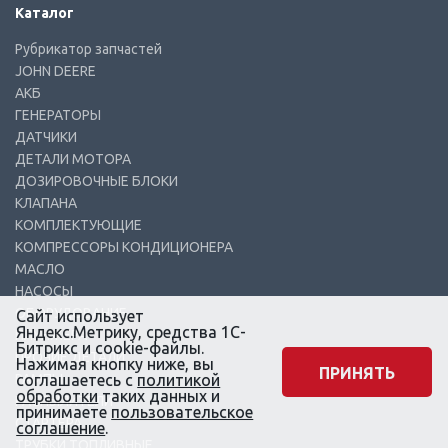
Каталог
Рубрикатор запчастей
JOHN DEERE
АКБ
ГЕНЕРАТОРЫ
ДАТЧИКИ
ДЕТАЛИ МОТОРА
ДОЗИРОВОЧНЫЕ БЛОКИ
КЛАПАНА
КОМПЛЕКТУЮЩИЕ
КОМПРЕССОРЫ КОНДИЦИОНЕРА
МАСЛО
НАСОСЫ
ОБОРУДОВАНИЕ
Сайт использует
Яндекс.Метрику, средства 1С-
ПЛУНЖЕРА
Битрикс и cookie-файлы.
ПРОЧИЕ ДЕТАЛИ
Нажимая кнопку ниже, вы
ПРИНЯТЬ
РАМПЫ
соглашаетесь с
политикой
обработки
таких данных и
РАСПЫЛИТЕЛИ
принимаете
пользовательское
СТАРТЕРА
соглашение
.
ТРУБКИ ТОПЛИВНЫЕ