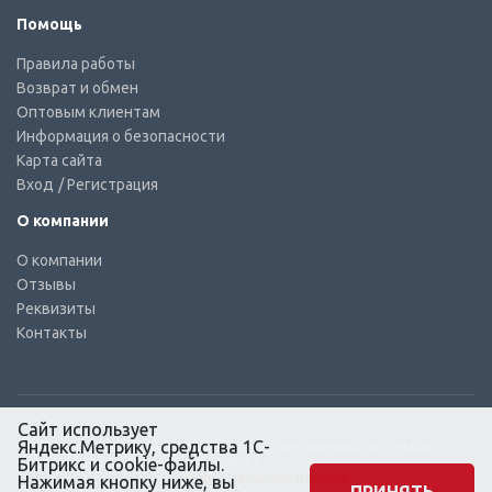
Помощь
Правила работы
Возврат и обмен
Оптовым клиентам
Информация о безопасности
Карта сайта
Вход
/ Регистрация
О компании
О компании
Отзывы
Реквизиты
Контакты
Сайт использует
Яндекс.Метрику, средства 1С-
© КТС-Дизель – Комплектующие к топливным системам
Все права защищены, 2003 – 2025
Битрикс и cookie-файлы.
Согласие на обработку персональных данных
Нажимая кнопку ниже, вы