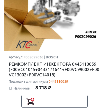
Артикул: F00ZC99026 |
BOSCH
РЕМКОМПЛЕКТ ИНЖЕКТОРА 0445110059
(F00VC01015+0433171641+F00VC99002+F00
VC13002+F00VC14018)
Подходит для артикула
0445110059
8 718 ₽
Наличные: