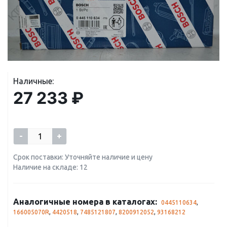
Наличные:
27 233 ₽
-
+
Срок поставки: Уточняйте наличие и цену
Наличие на складе: 12
Аналогичные номера в каталогах:
0445110634
,
166005070R
,
4420518
,
7485121807
,
8200912052
,
93168212