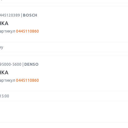
0445120389 |
BOSCH
НКА
 артикул
0445110860
ну
95000-5600 |
DENSO
НКА
 артикул
0445110860
15:00