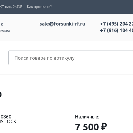
Т пав. 2-43Б
Как проехать?
sale@forsunki-rf.ru
+7 (495) 204 2
 к
+7 (916) 104 4
темам
0
10860
Наличные:
DISTOCK
7 500 ₽