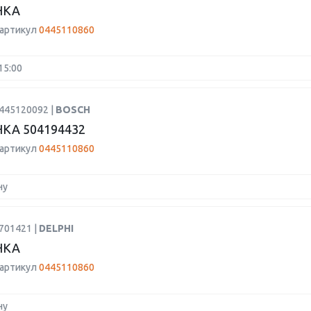
НКА
 артикул
0445110860
15:00
0445120092 |
BOSCH
КА 504194432
 артикул
0445110860
ну
701421 |
DELPHI
НКА
 артикул
0445110860
ну