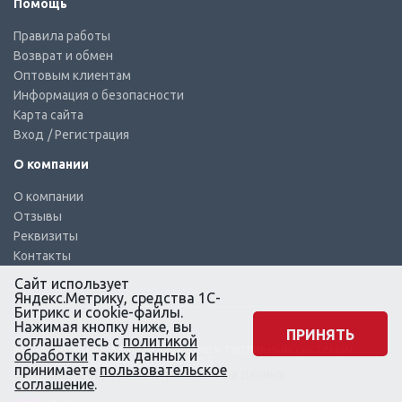
Помощь
Правила работы
Возврат и обмен
Оптовым клиентам
Информация о безопасности
Карта сайта
Вход
/ Регистрация
О компании
О компании
Отзывы
Реквизиты
Контакты
Сайт использует
Яндекс.Метрику, средства 1С-
Битрикс и cookie-файлы.
Нажимая кнопку ниже, вы
ПРИНЯТЬ
соглашаетесь с
политикой
© КТС-Дизель – Комплектующие к топливным системам
обработки
таких данных и
Все права защищены, 2003 – 2025
принимаете
пользовательское
Согласие на обработку персональных данных
соглашение
.