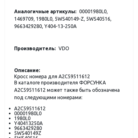
Аналогичные артикулы:
00001980L0,
1469709, 1980L0, 5WS40149-Z, 5WS40516,
9663429280, Y404-13-250A
Производитель:
VDO
Описание:
Кросс номера для A2C59511612
В каталоге производителя ФОРСУНКА
A2C59511612 может также быть обозначена
под следующими номерами:
A2C59511612
00001980L0
1980L0
Y40413250A
9663429280
5WS40149Z