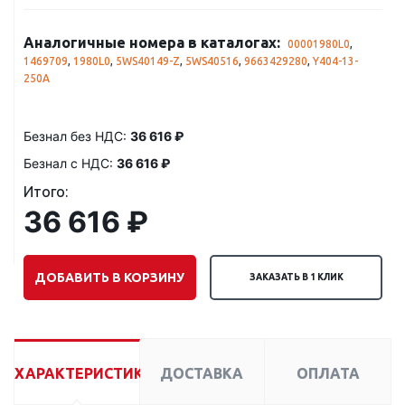
Аналогичные номера в каталогах:
00001980L0
,
1469709
,
1980L0
,
5WS40149-Z
,
5WS40516
,
9663429280
,
Y404-13-
250A
Безнал без НДС:
36 616 ₽
Безнал с НДС:
36 616 ₽
Итого:
36 616 ₽
ДОБАВИТЬ В КОРЗИНУ
ЗАКАЗАТЬ В 1 КЛИК
ХАРАКТЕРИСТИКИ
ДОСТАВКА
ОПЛАТА