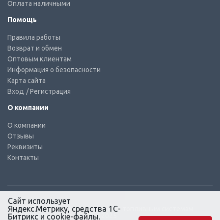
Оплата наличными
Помощь
Правила работы
Возврат и обмен
Оптовым клиентам
Информация о безопасности
Карта сайта
Вход
/ Регистрация
О компании
О компании
Отзывы
Реквизиты
Контакты
Сайт использует
Яндекс.Метрику, средства 1С-
© КТС-Дизель – Комплектующие к топливным системам
Все права защищены, 2003 – 2025
Битрикс и cookie-файлы.