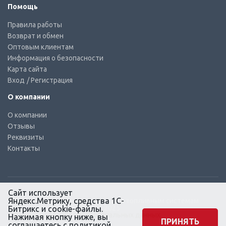
Помощь
Правила работы
Возврат и обмен
Оптовым клиентам
Информация о безопасности
Карта сайта
Вход
/ Регистрация
О компании
О компании
Отзывы
Реквизиты
Контакты
Сайт использует
Яндекс.Метрику, средства 1С-
© КТС-Дизель – Комплектующие к топливным системам
Все права защищены, 2003 – 2025
Битрикс и cookie-файлы.
Согласие на обработку персональных данных
Нажимая кнопку ниже, вы
ПРИНЯТЬ
соглашаетесь с
политикой