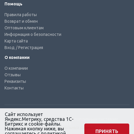
Помощь
Правила работы
Возврат и обмен
Оптовым клиентам
Информация о безопасности
Карта сайта
Вход
/ Регистрация
О компании
О компании
Отзывы
Реквизиты
Контакты
Сайт использует
Яндекс.Метрику, средства 1С-
© КТС-Дизель – Комплектующие к топливным системам
Все права защищены, 2003 – 2025
Битрикс и cookie-файлы.
Согласие на обработку персональных данных
Нажимая кнопку ниже, вы
ПРИНЯТЬ
соглашаетесь с
политикой