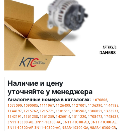
Наличие и цену
уточняйте у менеджера
Аналогичные номера в каталогах:
1070806
,
1073090
,
1090085
,
1111967
,
1126499
,
1127001
,
1136390
,
1144185
,
1144197
,
1215762
,
1215771
,
1301511
,
1305962
,
1306851
,
1322573
,
1342191
,
1361258
,
1361259
,
1426014
,
1511220
,
1708472
,
1748637
,
3N11-10300-AB
,
3N11-10300-AC
,
3N11-10300-AD
,
3N11-10300-AE
,
3N11-10300-AF
,
3N11-10300-AG
,
98AB-10300-GA
,
98AB-10300-GB
,