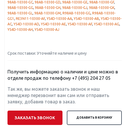
98AB-10300-GC
,
98AB-10300-GD
,
98AB-10300-GE
,
98AB-10300-GF
,
98AB-10300-GG
,
98AB-10300-GH
,
98AB-10300-GJ
,
98AB-10300-GK
,
98AB-10300-GL
,
98AB-10300-GM
,
R98AB-10300-GG
,
R98AB-10300-
GG1
,
RE3N11-10300-AF
,
YS4D-10300-AA
,
YS4D-10300-AB
,
YS4D-10300-
AC
,
YS4D-10300-AD
,
YS4D-10300-AE
,
YS4D-10300-AF
,
YS4D-10300-AG
,
YS4D-10300-AH
,
YS4D-10300-AJ
Срок поставки: Уточняйте наличие и цену
Получить информацию о наличии и цене можно в
отделе продаж по телефону
+7 (495) 204 27 05
Так же, вы можете заказать звонок и наш
менеджер перезвонит вам сам или отправить
заявку, добавив товар в заказ.
ЗАКАЗАТЬ ЗВОНОК
ДОБАВИТЬ В КОРЗИНУ