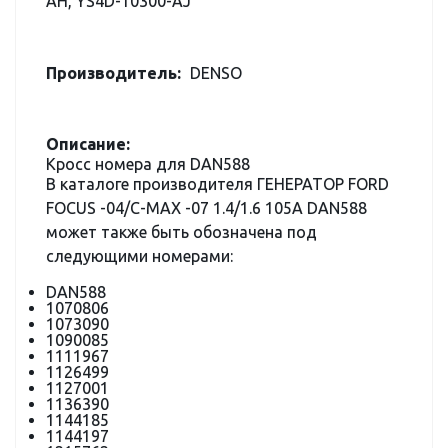
AH, YS4D-10300-AJ
Производитель:
DENSO
Описание:
Кросс номера для DAN588
В каталоге производителя ГЕНЕРАТОР FORD
FOCUS -04/C-MAX -07 1.4/1.6 105A DAN588
может также быть обозначена под
следующими номерами:
DAN588
1070806
1073090
1090085
1111967
1126499
1127001
1136390
1144185
1144197