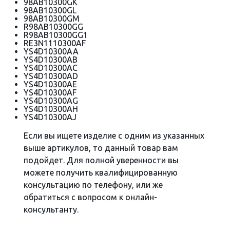
98AB10300GK
98AB10300GL
98AB10300GM
R98AB10300GG
R98AB10300GG1
RE3N1110300AF
YS4D10300AA
YS4D10300AB
YS4D10300AC
YS4D10300AD
YS4D10300AE
YS4D10300AF
YS4D10300AG
YS4D10300AH
YS4D10300AJ
Если вы ищете изделие с одним из указанных
выше артикулов, то данный товар вам
подойдет. Для полной уверенности вы
можете получить квалифицированную
консультацию по телефону, или же
обратиться с вопросом к онлайн-
консультанту.