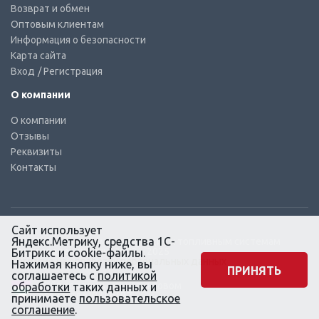
Возврат и обмен
Оптовым клиентам
Информация о безопасности
Карта сайта
Вход
/ Регистрация
О компании
О компании
Отзывы
Реквизиты
Контакты
Сайт использует
Яндекс.Метрику, средства 1С-
© КТС-Дизель – Комплектующие к топливным системам
Все права защищены, 2003 – 2025
Битрикс и cookie-файлы.
Согласие на обработку персональных данных
Нажимая кнопку ниже, вы
ПРИНЯТЬ
соглашаетесь с
политикой
Сайт создан в маркетинговом
обработки
таких данных и
агентстве KLUEV.BZ
принимаете
пользовательское
соглашение
.