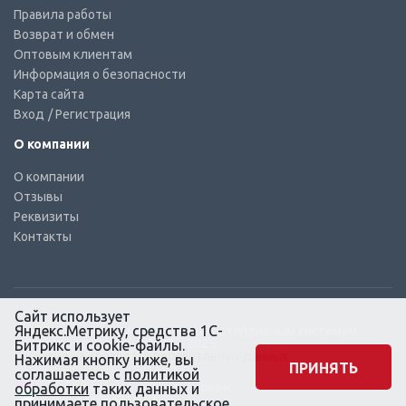
Правила работы
Возврат и обмен
Оптовым клиентам
Информация о безопасности
Карта сайта
Вход
/ Регистрация
О компании
О компании
Отзывы
Реквизиты
Контакты
Сайт использует
Яндекс.Метрику, средства 1С-
© КТС-Дизель – Комплектующие к топливным системам
Все права защищены, 2003 – 2025
Битрикс и cookie-файлы.
Согласие на обработку персональных данных
Нажимая кнопку ниже, вы
ПРИНЯТЬ
соглашаетесь с
политикой
Сайт создан в маркетинговом
обработки
таких данных и
агентстве KLUEV.BZ
принимаете
пользовательское