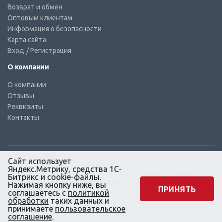
Возврат и обмен
Оптовым клиентам
Информация о безопасности
Карта сайта
Вход
/ Регистрация
О компании
О компании
Отзывы
Реквизиты
Контакты
Сайт использует
Яндекс.Метрику, средства 1С-
© КТС-Дизель – Комплектующие к топливным системам
Все права защищены, 2003 – 2025
Битрикс и cookie-файлы.
Согласие на обработку персональных данных
Нажимая кнопку ниже, вы
ПРИНЯТЬ
соглашаетесь с
политикой
Сайт создан в маркетинговом
обработки
таких данных и
агентстве KLUEV.BZ
принимаете
пользовательское
соглашение
.