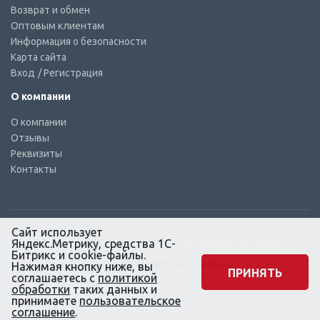
Возврат и обмен
Оптовым клиентам
Информация о безопасности
Карта сайта
Вход
/ Регистрация
О компании
О компании
Отзывы
Реквизиты
Контакты
Сайт использует
Яндекс.Метрику, средства 1С-
© КТС-Дизель – Комплектующие к топливным системам
Все права защищены, 2003 – 2025
Битрикс и cookie-файлы.
Согласие на обработку персональных данных
Нажимая кнопку ниже, вы
ПРИНЯТЬ
соглашаетесь с
политикой
Сайт создан в маркетинговом
обработки
таких данных и
агентстве KLUEV.BZ
принимаете
пользовательское
соглашение
.