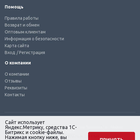
Помощь
Правила работы
Возврат и обмен
Оптовым клиентам
Информация о безопасности
Карта сайта
Вход
/ Регистрация
О компании
О компании
Отзывы
Реквизиты
Контакты
Сайт использует
Яндекс.Метрику, средства 1С-
© КТС-Дизель – Комплектующие к топливным системам
Все права защищены, 2003 – 2025
Битрикс и cookie-файлы.
Согласие на обработку персональных данных
Нажимая кнопку ниже, вы