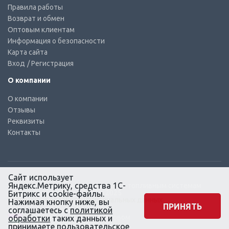
Правила работы
Возврат и обмен
Оптовым клиентам
Информация о безопасности
Карта сайта
Вход
/ Регистрация
О компании
О компании
Отзывы
Реквизиты
Контакты
Сайт использует
Яндекс.Метрику, средства 1С-
© КТС-Дизель – Комплектующие к топливным системам
Все права защищены, 2003 – 2025
Битрикс и cookie-файлы.
Согласие на обработку персональных данных
Нажимая кнопку ниже, вы
ПРИНЯТЬ
соглашаетесь с
политикой
Сайт создан в маркетинговом
обработки
таких данных и
агентстве KLUEV.BZ
принимаете
пользовательское