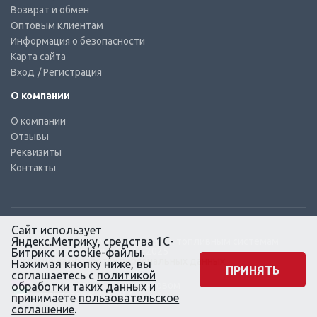
Возврат и обмен
Оптовым клиентам
Информация о безопасности
Карта сайта
Вход
/ Регистрация
О компании
О компании
Отзывы
Реквизиты
Контакты
Сайт использует
Яндекс.Метрику, средства 1С-
© КТС-Дизель – Комплектующие к топливным системам
Все права защищены, 2003 – 2025
Битрикс и cookie-файлы.
Согласие на обработку персональных данных
Нажимая кнопку ниже, вы
ПРИНЯТЬ
соглашаетесь с
политикой
Сайт создан в маркетинговом
обработки
таких данных и
агентстве KLUEV.BZ
принимаете
пользовательское
соглашение
.