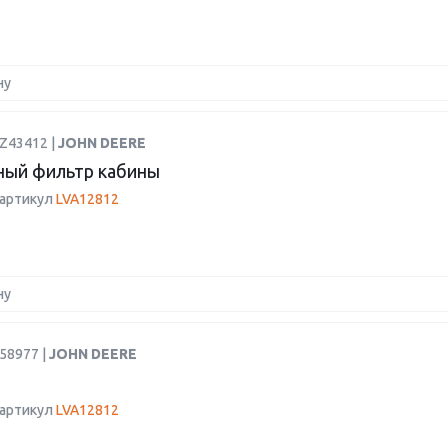
ну
AZ43412 |
JOHN DEERE
ый фильтр кабины
 артикул
LVA12812
ну
58977 |
JOHN DEERE
 артикул
LVA12812