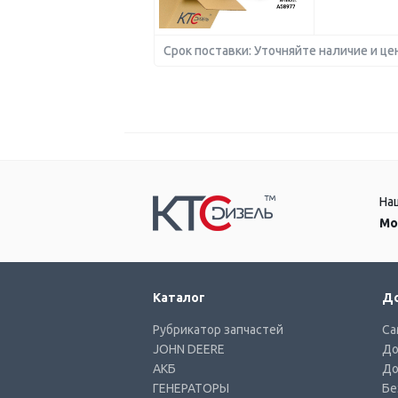
Срок поставки: Уточняйте наличие и це
На
Мо
Каталог
До
Рубрикатор запчастей
Са
JOHN DEERE
До
АКБ
До
ГЕНЕРАТОРЫ
Бе