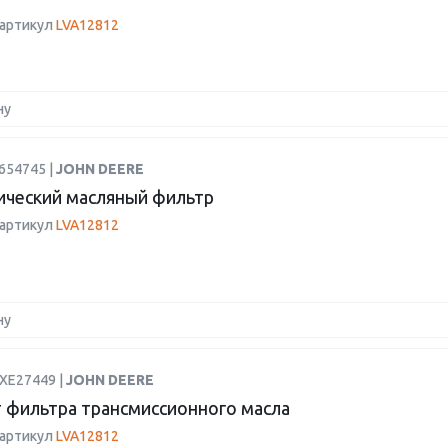
 артикул
LVA12812
ну
654745 |
JOHN DEERE
ический масляный фильтр
 артикул
LVA12812
ну
AXE27449 |
JOHN DEERE
 фильтра трансмиссионного масла
 артикул
LVA12812