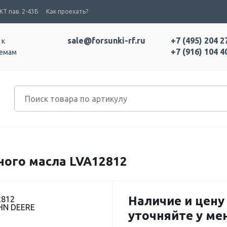
Т пав. 2-43Б
Как проехать?
sale@forsunki-rf.ru
+7 (495) 204 2
 к
+7 (916) 104 4
темам
ного масла LVA12812
Наличие и цену
2812
HN DEERE
уточняйте у м