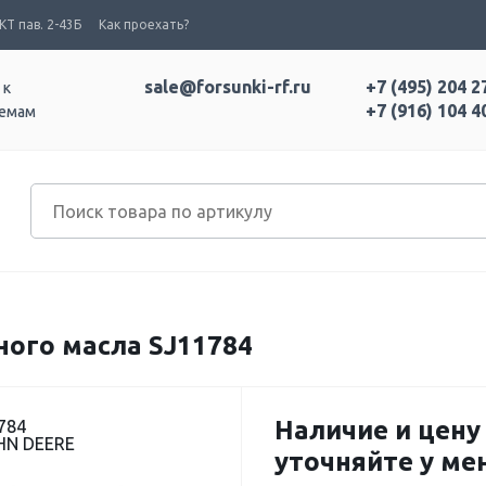
Т пав. 2-43Б
Как проехать?
sale@forsunki-rf.ru
+7 (495) 204 2
 к
+7 (916) 104 4
темам
ого масла SJ11784
Наличие и цену
784
HN DEERE
уточняйте у м