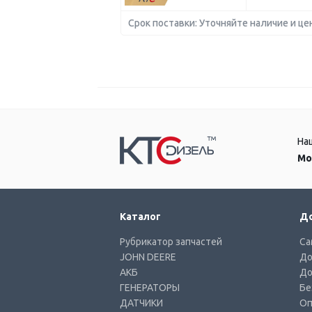
Срок поставки: Уточняйте наличие и це
На
Мо
Каталог
До
Рубрикатор запчастей
Са
JOHN DEERE
До
АКБ
До
ГЕНЕРАТОРЫ
Бе
ДАТЧИКИ
Оп