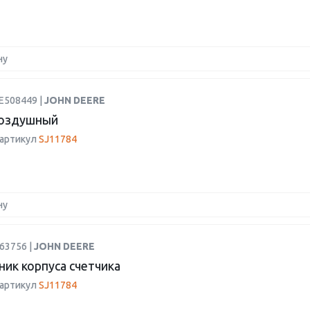
ну
E508449 |
JOHN DEERE
воздушный
 артикул
SJ11784
ну
63756 |
JOHN DEERE
ик корпуса счетчика
 артикул
SJ11784