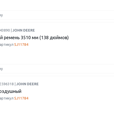
ну
43890 |
JOHN DEERE
й ремень 3510 мм (138 дюймов)
 артикул
SJ11784
ну
E596318 |
JOHN DEERE
воздушный
 артикул
SJ11784