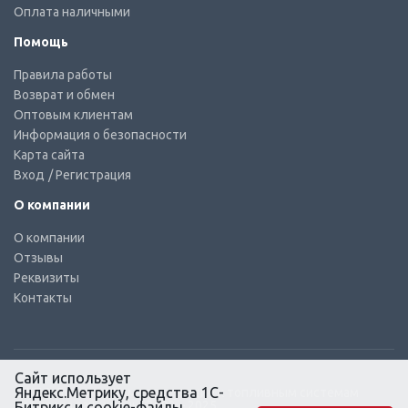
Оплата наличными
Помощь
Правила работы
Возврат и обмен
Оптовым клиентам
Информация о безопасности
Карта сайта
Вход
/ Регистрация
О компании
О компании
Отзывы
Реквизиты
Контакты
Сайт использует
Яндекс.Метрику, средства 1С-
© КТС-Дизель – Комплектующие к топливным системам
Все права защищены, 2003 – 2025
Битрикс и cookie-файлы.