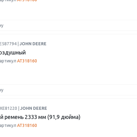
ну
E587794 |
JOHN DEERE
воздушный
 артикул
AT318160
ну
HXE81220 |
JOHN DEERE
й ремень 2333 мм (91,9 дюйма)
 артикул
AT318160