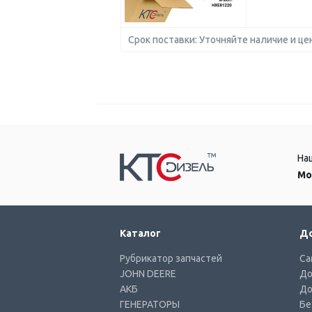
Срок поставки: Уточняйте наличие и це
На
Мо
Каталог
До
Рубрикатор запчастей
Са
JOHN DEERE
До
АКБ
До
ГЕНЕРАТОРЫ
Бе