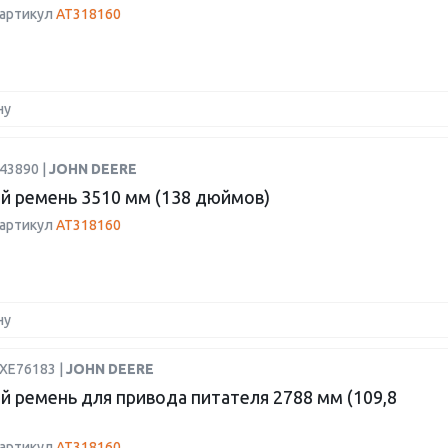
 артикул
AT318160
ну
43890 |
JOHN DEERE
й ремень 3510 мм (138 дюймов)
 артикул
AT318160
ну
HXE76183 |
JOHN DEERE
й ремень для привода питателя 2788 мм (109,8
 артикул
AT318160