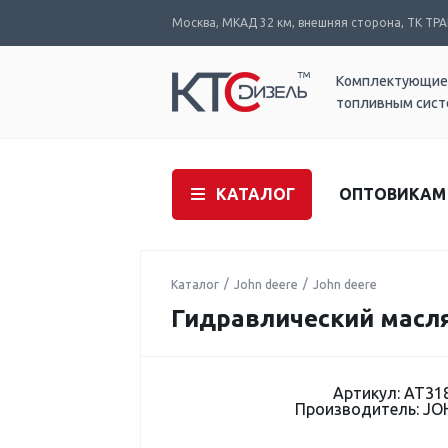
Москва, МКАД 32 км, внешняя сторона, ТК ТРАК
Комплектующие
топливным сис
КАТАЛОГ
ОПТОВИКАМ
Каталог
John deere
John deere
Гидравлический масл
Артикул: AT31
Производитель: JO