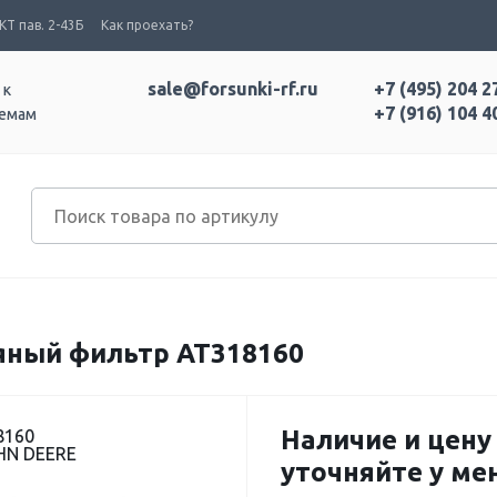
Т пав. 2-43Б
Как проехать?
sale@forsunki-rf.ru
+7 (495) 204 2
 к
+7 (916) 104 4
темам
яный фильтр AT318160
Наличие и цену
8160
HN DEERE
уточняйте у м