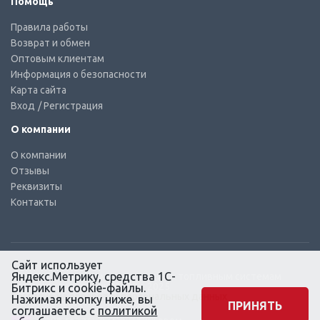
Помощь
Правила работы
Возврат и обмен
Оптовым клиентам
Информация о безопасности
Карта сайта
Вход
/ Регистрация
О компании
О компании
Отзывы
Реквизиты
Контакты
Сайт использует
Яндекс.Метрику, средства 1С-
© КТС-Дизель – Комплектующие к топливным системам
Все права защищены, 2003 – 2025
Битрикс и cookie-файлы.
Согласие на обработку персональных данных
Нажимая кнопку ниже, вы
ПРИНЯТЬ
соглашаетесь с
политикой