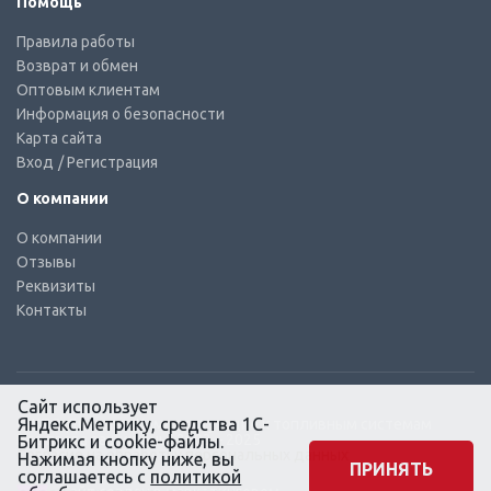
Помощь
Правила работы
Возврат и обмен
Оптовым клиентам
Информация о безопасности
Карта сайта
Вход
/ Регистрация
О компании
О компании
Отзывы
Реквизиты
Контакты
Сайт использует
Яндекс.Метрику, средства 1С-
© КТС-Дизель – Комплектующие к топливным системам
Все права защищены, 2003 – 2025
Битрикс и cookie-файлы.
Согласие на обработку персональных данных
Нажимая кнопку ниже, вы
ПРИНЯТЬ
соглашаетесь с
политикой