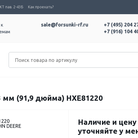
Т пав. 2-43Б
Как проехать?
sale@forsunki-rf.ru
+7 (495) 204 2
 к
+7 (916) 104 4
темам
 мм (91,9 дюйма) HXE81220
Наличие и цену
1220
HN DEERE
уточняйте у м