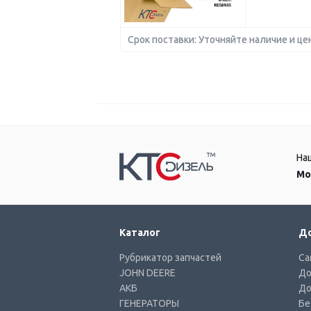
Срок поставки: Уточняйте наличие и це
На
Мо
Каталог
До
Рубрикатор запчастей
Са
JOHN DEERE
До
АКБ
До
ГЕНЕРАТОРЫ
Бе