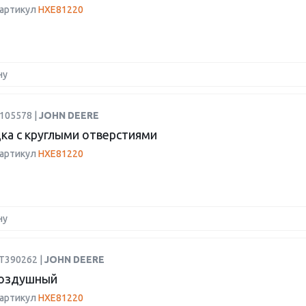
 артикул
HXE81220
ну
105578 |
JOHN DEERE
ка с круглыми отверстиями
 артикул
HXE81220
ну
AT390262 |
JOHN DEERE
воздушный
 артикул
HXE81220