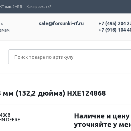
Т пав. 2-43Б
Как проехать?
sale@forsunki-rf.ru
+7 (495) 204 2
 к
+7 (916) 104 4
темам
 мм (132,2 дюйма) HXE124868
Наличие и цену
24868
HN DEERE
уточняйте у м