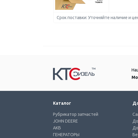
Срок поставки: Уточняйте наличие и це
На
Мо
Каталог
До
Рубрикатор запчастей
Са
JOHN DEERE
До
АКБ
До
ГЕНЕРАТОРЫ
Бе