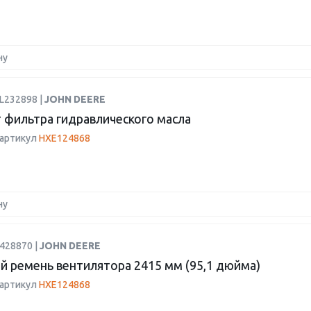
ну
L232898 |
JOHN DEERE
 фильтра гидравлического масла
 артикул
HXE124868
ну
428870 |
JOHN DEERE
й ремень вентилятора 2415 мм (95,1 дюйма)
 артикул
HXE124868