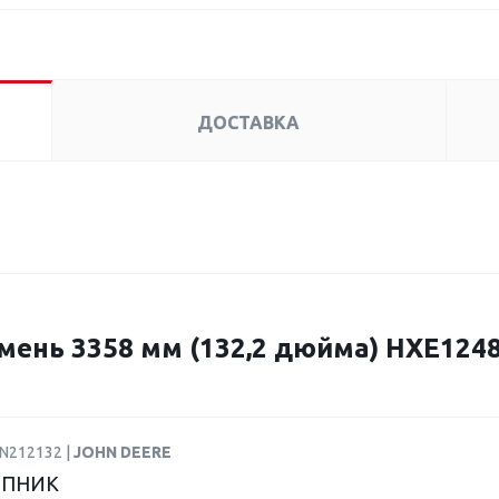
ДОСТАВКА
ень 3358 мм (132,2 дюйма) HXE124
AN212132 |
JOHN DEERE
ПНИК