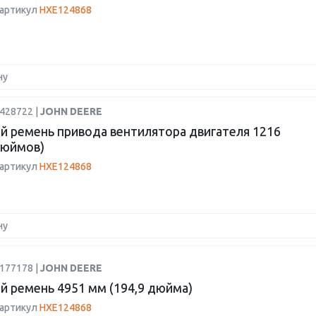
 артикул
HXE124868
ну
428722 |
JOHN DEERE
й ремень привода вентилятора двигателя 1216
дюймов)
 артикул
HXE124868
ну
177178 |
JOHN DEERE
й ремень 4951 мм (194,9 дюйма)
 артикул
HXE124868