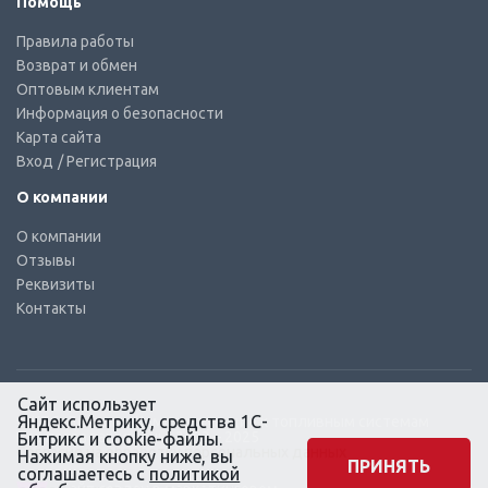
Помощь
Правила работы
Возврат и обмен
Оптовым клиентам
Информация о безопасности
Карта сайта
Вход
/ Регистрация
О компании
О компании
Отзывы
Реквизиты
Контакты
Сайт использует
Яндекс.Метрику, средства 1С-
© КТС-Дизель – Комплектующие к топливным системам
Все права защищены, 2003 – 2025
Битрикс и cookie-файлы.
Согласие на обработку персональных данных
Нажимая кнопку ниже, вы
ПРИНЯТЬ
соглашаетесь с
политикой