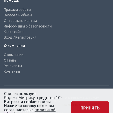
Помощь
Правила работы
Возврат и обмен
Оптовым клиентам
Информация о безопасности
Карта сайта
Вход
/ Регистрация
О компании
О компании
Отзывы
Реквизиты
Контакты
Сайт использует
Яндекс.Метрику, средства 1С-
© КТС-Дизель – Комплектующие к топливным системам
Все права защищены, 2003 – 2025
Битрикс и cookie-файлы.
Согласие на обработку персональных данных
Нажимая кнопку ниже, вы
ПРИНЯТЬ
соглашаетесь с
политикой