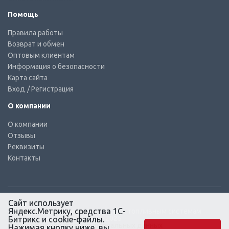
Помощь
Правила работы
Возврат и обмен
Оптовым клиентам
Информация о безопасности
Карта сайта
Вход
/ Регистрация
О компании
О компании
Отзывы
Реквизиты
Контакты
Сайт использует
Яндекс.Метрику, средства 1С-
© КТС-Дизель – Комплектующие к топливным системам
Все права защищены, 2003 – 2025
Битрикс и cookie-файлы.
Согласие на обработку персональных данных
Нажимая кнопку ниже, вы