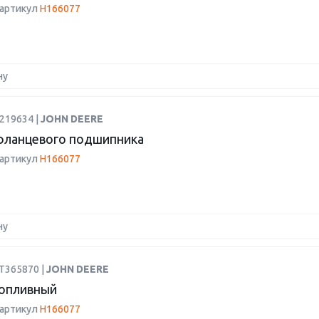
 артикул
H166077
ну
219634 |
JOHN DEERE
фланцевого подшипника
 артикул
H166077
ну
AT365870 |
JOHN DEERE
опливный
 артикул
H166077