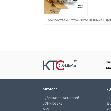
Срок поставки: Уточняйте наличие и це
На
Мо
Каталог
До
Рубрикатор запчастей
Са
JOHN DEERE
До
АКБ
До