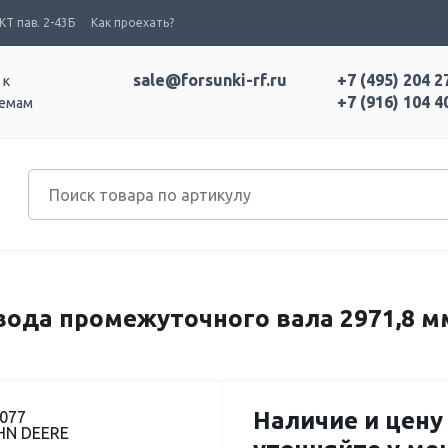
Т пав. 2-43Б
Как проехать?
sale@forsunki-rf.ru
+7 (495) 204 2
 к
+7 (916) 104 4
темам
ода промежуточного вала 2971,8 м
Наличие и цену
077
HN DEERE