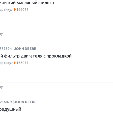
ический масляный фильтр
 артикул
H166077
ну
E57394 |
JOHN DEERE
й фильтр двигателя с прокладкой
 артикул
H166077
ну
V16429 |
JOHN DEERE
воздушный