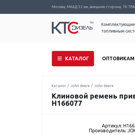
Москва, МКАД 32 км, внешняя сторона, ТК ТРАК
Комплектующие
топливным сис
КАТАЛОГ
ОПТОВИКАМ
Каталог
John deere
John deere
Клиновой ремень прив
H166077
Артикул: H166
Производитель: JO