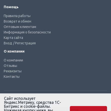
Помощь
Правила работы
Возврат и обмен
Оптовым клиентам
Информация о безопасности
Карта сайта
Вход
/ Регистрация
О компании
О компании
Отзывы
Реквизиты
Контакты
Сайт использует
Яндекс.Метрику, средства 1С-
© КТС-Дизель – Комплектующие к топливным системам
Все права защищены, 2003 – 2025
Битрикс и cookie-файлы.
Согласие на обработку персональных данных
Нажимая кнопку ниже, вы