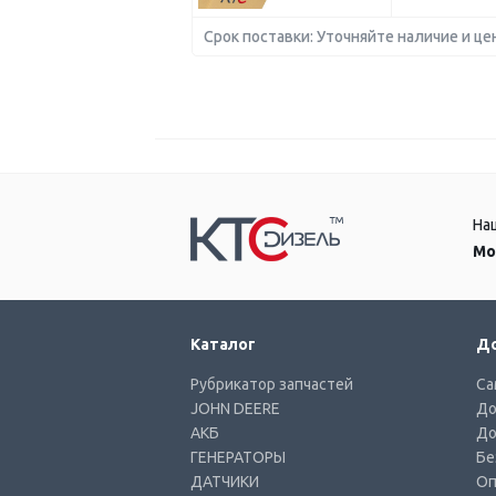
Срок поставки: Уточняйте наличие и це
На
Мо
Каталог
До
Рубрикатор запчастей
Са
JOHN DEERE
До
АКБ
До
ГЕНЕРАТОРЫ
Бе
ДАТЧИКИ
Оп