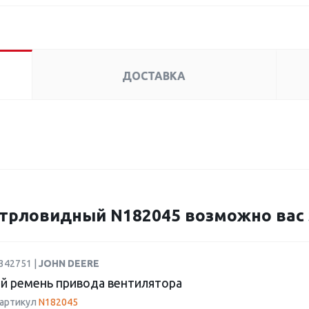
ДОСТАВКА
трловидный N182045 возможно вас 
342751 |
JOHN DEERE
й ремень привода вентилятора
 артикул
N182045