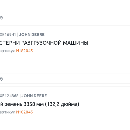
ну
HXE16941 |
JOHN DEERE
СТЕРНИ РАЗГРУЗОЧНОЙ МАШИНЫ
 артикул
N182045
ну
HXE124868 |
JOHN DEERE
й ремень 3358 мм (132,2 дюйма)
 артикул
N182045