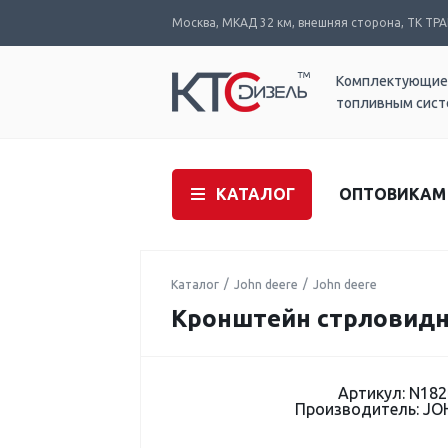
Москва, МКАД 32 км, внешняя сторона, ТК ТРАК
Комплектующие
топливным сис
КАТАЛОГ
ОПТОВИКАМ
Каталог
John deere
John deere
Кронштейн стрловидн
Артикул: N182
Производитель: JO