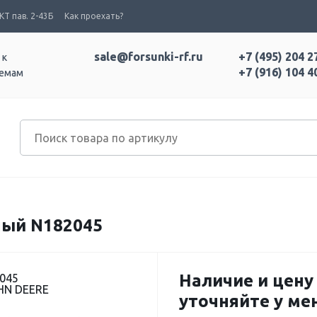
Т пав. 2-43Б
Как проехать?
sale@forsunki-rf.ru
+7 (495) 204 2
 к
+7 (916) 104 4
темам
ый N182045
Наличие и цену
045
HN DEERE
уточняйте у м