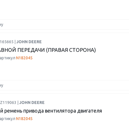
ну
165665 |
JOHN DEERE
АВНОЙ ПЕРЕДАЧИ (ПРАВАЯ СТОРОНА)
 артикул
N182045
ну
DZ119063 |
JOHN DEERE
й ремень привода вентилятора двигателя
 артикул
N182045