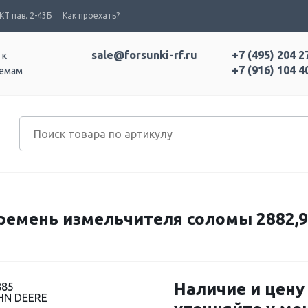
Т пав. 2-43Б
Как проехать?
sale@forsunki-rf.ru
+7 (495) 204 2
 к
+7 (916) 104 4
темам
ремень измельчителя соломы 2882,9
Наличие и цену
885
HN DEERE