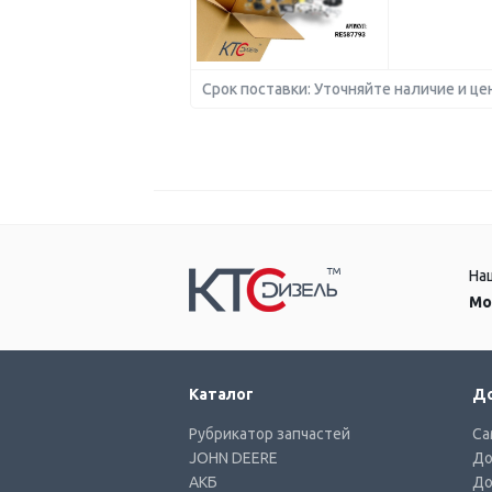
Срок поставки: Уточняйте наличие и це
На
Мо
Каталог
До
Рубрикатор запчастей
Са
JOHN DEERE
До
АКБ
До