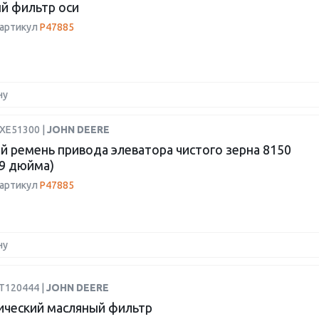
й фильтр оси
 артикул
P47885
ну
HXE51300 |
JOHN DEERE
й ремень привода элеватора чистого зерна 8150
,9 дюйма)
 артикул
P47885
ну
AT120444 |
JOHN DEERE
ический масляный фильтр