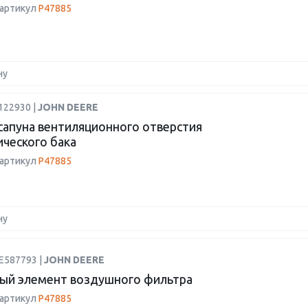
 артикул
P47885
ну
122930 |
JOHN DEERE
сапуна вентиляционного отверстия
ического бака
 артикул
P47885
ну
E587793 |
JOHN DEERE
ый элемент воздушного фильтра
 артикул
P47885