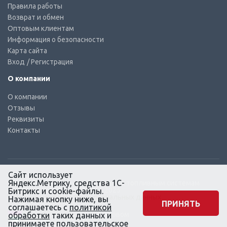
Правила работы
Возврат и обмен
Оптовым клиентам
Информация о безопасности
Карта сайта
Вход
/ Регистрация
О компании
О компании
Отзывы
Реквизиты
Контакты
Сайт использует
Яндекс.Метрику, средства 1С-
© КТС-Дизель – Комплектующие к топливным системам
Все права защищены, 2003 – 2025
Битрикс и cookie-файлы.
Согласие на обработку персональных данных
Нажимая кнопку ниже, вы
ПРИНЯТЬ
соглашаетесь с
политикой
Сайт создан в маркетинговом
обработки
таких данных и
агентстве KLUEV.BZ
принимаете
пользовательское