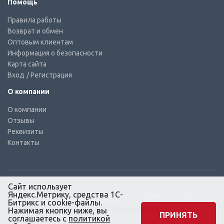
Помощь
Правила работы
Возврат и обмен
Оптовым клиентам
Информация о безопасности
Карта сайта
Вход
/ Регистрация
О компании
О компании
Отзывы
Реквизиты
Контакты
Сайт использует
Яндекс.Метрику, средства 1С-
© КТС-Дизель – Комплектующие к топливным системам
Все права защищены, 2003 – 2025
Битрикс и cookie-файлы.
Согласие на обработку персональных данных
Нажимая кнопку ниже, вы
ПРИНЯТЬ
соглашаетесь с
политикой