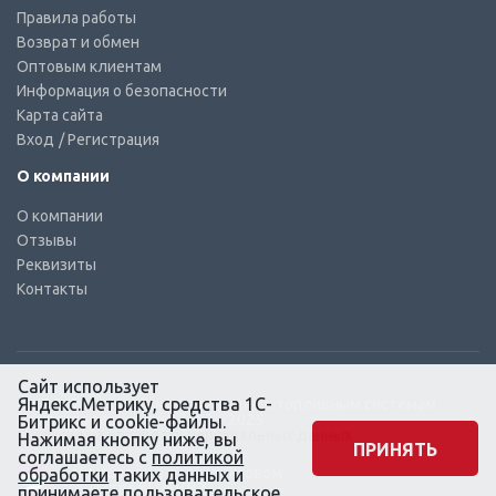
Правила работы
Возврат и обмен
Оптовым клиентам
Информация о безопасности
Карта сайта
Вход
/ Регистрация
О компании
О компании
Отзывы
Реквизиты
Контакты
Сайт использует
Яндекс.Метрику, средства 1С-
© КТС-Дизель – Комплектующие к топливным системам
Все права защищены, 2003 – 2025
Битрикс и cookie-файлы.
Согласие на обработку персональных данных
Нажимая кнопку ниже, вы
ПРИНЯТЬ
соглашаетесь с
политикой
Сайт создан в маркетинговом
обработки
таких данных и
агентстве KLUEV.BZ
принимаете
пользовательское