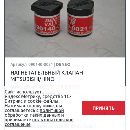
Артикул: 090140-0021 |
DENSO
НАГНЕТАТЕЛЬНЫЙ КЛАПАН
MITSUBISHI/HINO
Вы искали артикул
150-224-010-050
Сайт использует
1 223 ₽
Наличные:
Яндекс.Метрику, средства 1С-
Битрикс и cookie-файлы.
Нажимая кнопку ниже, вы
ПРИНЯТЬ
соглашаетесь с
политикой
обработки
таких данных и
принимаете
пользовательское
соглашение
.
Срок поставки: заказ до 12:00 выдача к 15:00