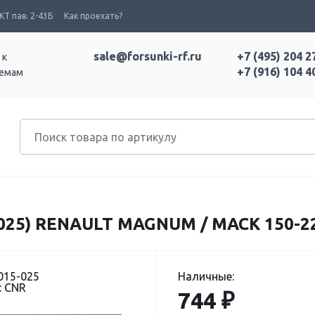
Т пав. 2-43Б
Как проехать?
sale@forsunki-rf.ru
+7 (495) 204 2
 к
+7 (916) 104 4
темам
025) RENAULT MAGNUM / MACK 150-22
015-025
Наличные:
: CNR
744 ₽