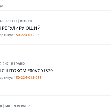
ну
1460362477 |
BOSCH
Н РЕГУЛИРУЮЩИЙ
 артикул
150-224-015-025
0-247 |
REPARD
 С ШТОКОМ F00VC01379
 артикул
150-224-015-025
# |
GREEN POWER