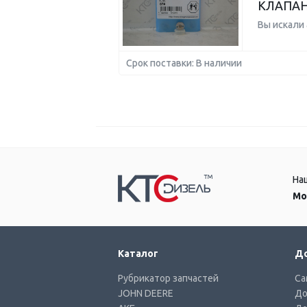
КЛАПАН
Вы искали
Срок поставки: В наличии
На
Мо
Каталог
До
Рубрикатор запчастей
Са
JOHN DEERE
До