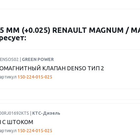
 ММ (+0.025) RENAULT MAGNUM / MA
ресует:
DENSOS02 |
GREEN POWER
ОМАГНИТНЫЙ КЛАПАН DENSO ТИП 2
 артикул
150-224-015-025
F00RJ01692KTS |
КТС-Дизель
 С ШТОКОМ
 артикул
150-224-015-025