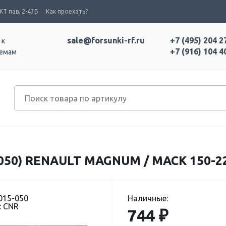
Т пав. 2-43Б
Как проехать?
sale@forsunki-rf.ru
+7 (495) 204 2
 к
+7 (916) 104 4
темам
050) RENAULT MAGNUM / MACK 150-22
015-050
Наличные:
: CNR
744 ₽