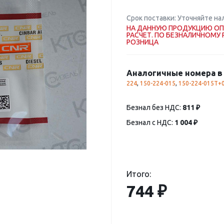
Срок поставки: Уточняйте на
НА ДАННУЮ ПРОДУКЦИЮ ОП
РАСЧЕТ. ПО БЕЗНАЛИЧНОМУ 
РОЗНИЦА
Аналогичные номера в 
224
,
150-224-015
,
150-224-015T+
Безнал без НДС:
811 ₽
Безнал с НДС:
1 004 ₽
Итого:
744 ₽