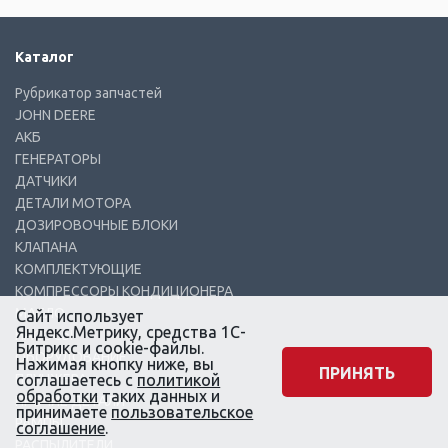
Каталог
Рубрикатор запчастей
JOHN DEERE
АКБ
ГЕНЕРАТОРЫ
ДАТЧИКИ
ДЕТАЛИ МОТОРА
ДОЗИРОВОЧНЫЕ БЛОКИ
КЛАПАНА
КОМПЛЕКТУЮЩИЕ
КОМПРЕССОРЫ КОНДИЦИОНЕРА
МАСЛО
Сайт использует
Яндекс.Метрику, средства 1С-
НАСОСЫ
Битрикс и cookie-файлы.
ОБОРУДОВАНИЕ
Нажимая кнопку ниже, вы
ПРИНЯТЬ
ПЛУНЖЕРА
соглашаетесь с
политикой
обработки
таких данных и
ПРОЧИЕ ДЕТАЛИ
принимаете
пользовательское
РАМПЫ
соглашение
.
РАСПЫЛИТЕЛИ